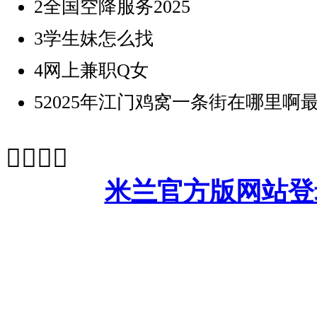
2
全国空降服务2025
3
学生妹怎么找
4
网上兼职Q女
5
2025年江门鸡窝一条街在哪里啊




米兰官方版网站登