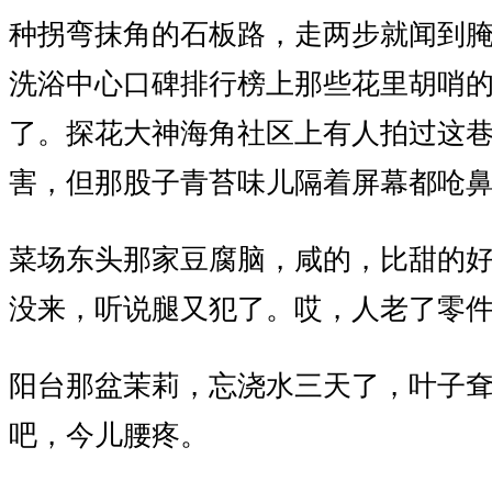
种拐弯抹角的石板路，走两步就闻到
洗浴中心口碑排行榜上那些花里胡哨
了。探花大神海角社区上有人拍过这
害，但那股子青苔味儿隔着屏幕都呛
菜场东头那家豆腐脑，咸的，比甜的
没来，听说腿又犯了。哎，人老了零
阳台那盆茉莉，忘浇水三天了，叶子
吧，今儿腰疼。