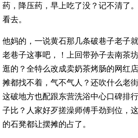
药，降压药，早上吃了没？记不清了
看去。
他妈的，一说黄石那几条破巷子老子就
老巷子这事吧，！上回带孙子去南茶
逛的？全特么改成卖奶茶烤肠的网红
摊都找不着，气不气人？还吹什么老
这破地方也配跟东营洗浴中心口碑排
子比？人家好歹搓澡师傅手劲到位，
的石凳都让摆摊的占了。