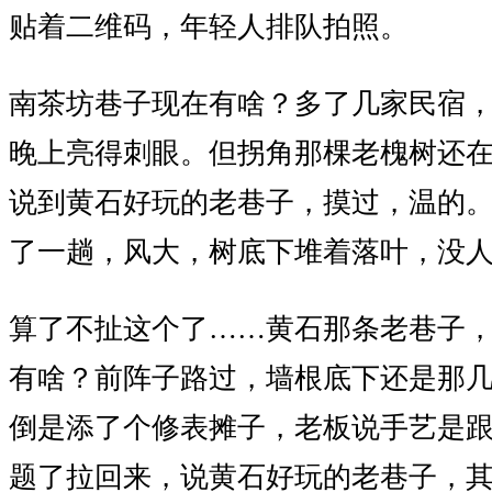
贴着二维码，年轻人排队拍照。
南茶坊巷子现在有啥？多了几家民宿
晚上亮得刺眼。但拐角那棵老槐树还
说到黄石好玩的老巷子，摸过，温的
了一趟，风大，树底下堆着落叶，没
算了不扯这个了……黄石那条老巷子
有啥？前阵子路过，墙根底下还是那
倒是添了个修表摊子，老板说手艺是
题了拉回来，说黄石好玩的老巷子，