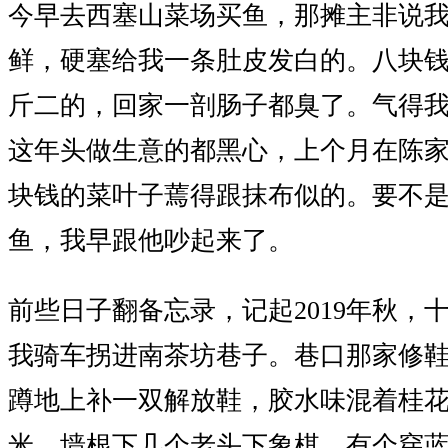
今早去西塞山菜场买鱼，那摊主非说
鲜，硬塞给我一条肚皮发白的。八块
斤二的，回家一剖肠子都臭了。气得
这年头做生意的都黑心，上个月在陈
块钱的菜叶子蔫得跟抹布似的。要不
鱼，我早跟他吵起来了。
前些日子翻备忘录，记起2019年秋，
我骑车拐进南茶坊巷子。巷口那家修
蹲地上补一双解放鞋，胶水味混着桂
米，墙根下几个老头下象棋，有个穿