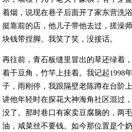
着烟，说现在巷子后面开了家东营洗
挺靠前的店，他儿子带他去过，搓澡
块钱带捏脚。我笑了笑，没接话。
再往前，青石板缝里冒出的草还绿着
着干豆角，竹竿上挂着。我记起1998
子，雨刚停，我跟隔壁老陈蹲在台阶上
讲他年轻时在探花大神海角社区混过
没了。那时巷口有家卖豆腐脑的，两
油，咸菜丝不要钱。如今那位置是个