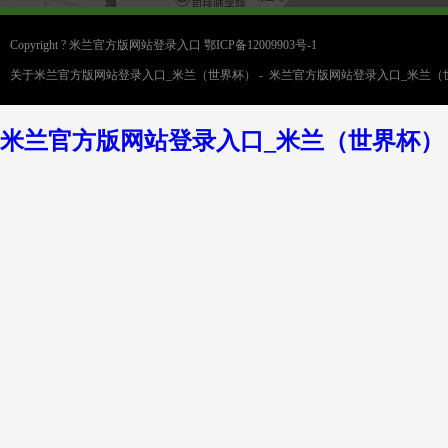
Copyright ? 米兰官方版网站登录入口 鄂ICP备12009903号-1
关于米兰官方版网站登录入口_米兰（世界杯）
-
米兰官方版网站登录入口_米兰（
米兰官方版网站登录入口_米兰（世界杯）