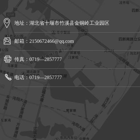
地址：
湖北省十堰市竹溪县金铜岭工业园区
邮箱：
2150672466@qq.com
传真：
0719—2857777
电话：
0719—2857777